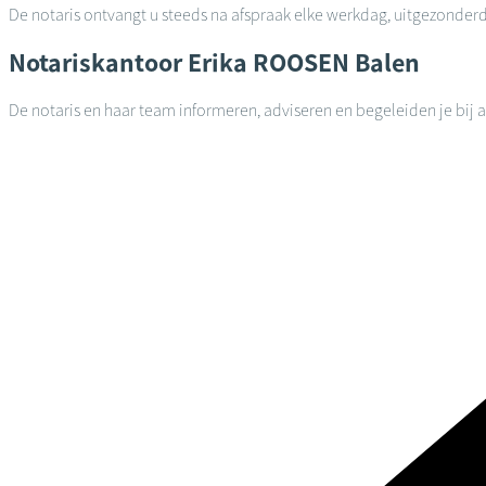
De notaris ontvangt u steeds na afspraak elke werkdag, uitgezonder
Notariskantoor
Erika ROOSEN
Balen
De notaris en haar team informeren, adviseren en begeleiden je bij 