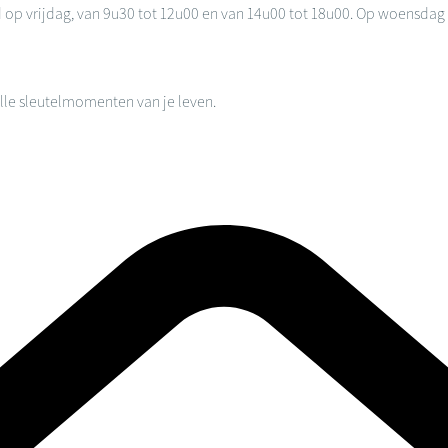
d op vrijdag, van 9u30 tot 12u00 en van 14u00 tot 18u00. Op woensdag
alle sleutelmomenten van je leven.